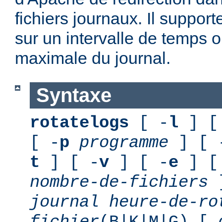
fichiers journaux. Il suppor
sur un intervalle de temps o
maximale du journal.
Syntaxe
rotatelogs
[ -
l
] [
[ -
p
programme
] [ 
t
] [ -
v
] [ -
e
] [
nombre-de-fichiers
journal
heure-de-ro
fichier
(B|K|M|G) [