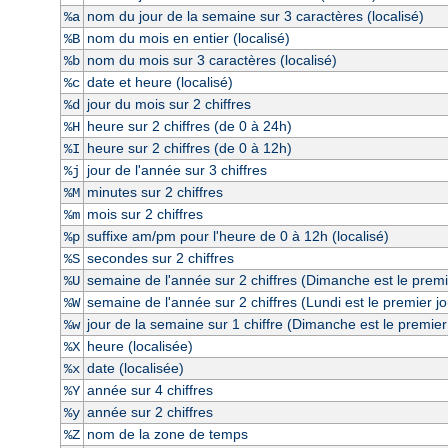
nom du jour de la semaine sur 3 caractères (localisé)
%a
nom du mois en entier (localisé)
%B
nom du mois sur 3 caractères (localisé)
%b
date et heure (localisé)
%c
jour du mois sur 2 chiffres
%d
heure sur 2 chiffres (de 0 à 24h)
%H
heure sur 2 chiffres (de 0 à 12h)
%I
jour de l'année sur 3 chiffres
%j
minutes sur 2 chiffres
%M
mois sur 2 chiffres
%m
suffixe am/pm pour l'heure de 0 à 12h (localisé)
%p
secondes sur 2 chiffres
%S
semaine de l'année sur 2 chiffres (Dimanche est le premi
%U
semaine de l'année sur 2 chiffres (Lundi est le premier j
%W
jour de la semaine sur 1 chiffre (Dimanche est le premier
%w
heure (localisée)
%X
date (localisée)
%x
année sur 4 chiffres
%Y
année sur 2 chiffres
%y
nom de la zone de temps
%Z