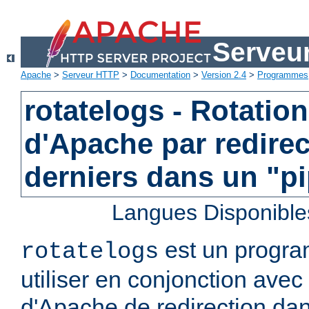
Serveu
Apache
>
Serveur HTTP
>
Documentation
>
Version 2.4
>
Programmes
rotatelogs - Rotatio
d'Apache par redirec
derniers dans un "p
Langues Disponible
est un progra
rotatelogs
utiliser en conjonction avec 
d'Apache de redirection dan