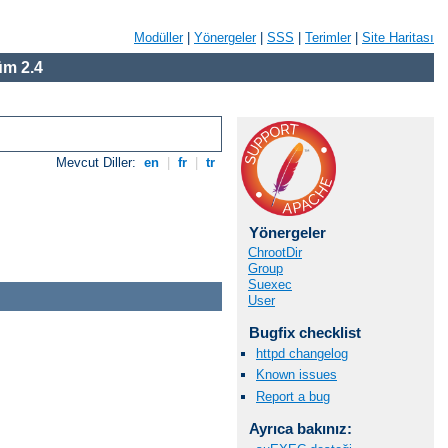
Modüller
|
Yönergeler
|
SSS
|
Terimler
|
Site Haritası
m 2.4
Mevcut Diller:
en
|
fr
|
tr
Yönergeler
ChrootDir
Group
Suexec
User
Bugfix checklist
httpd changelog
Known issues
Report a bug
Ayrıca bakınız: