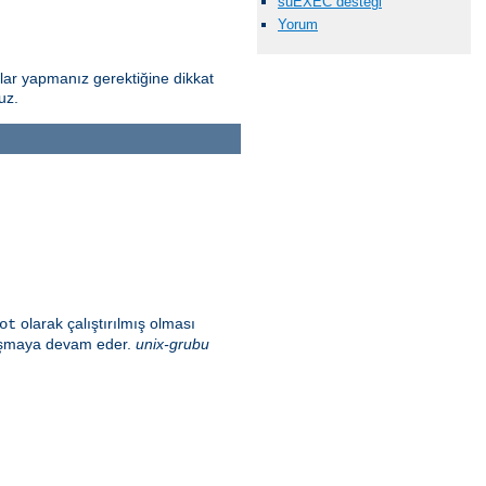
suEXEC desteği
Yorum
alar yapmanız gerektiğine dikkat
uz.
olarak çalıştırılmış olması
ot
alışmaya devam eder.
unix-grubu