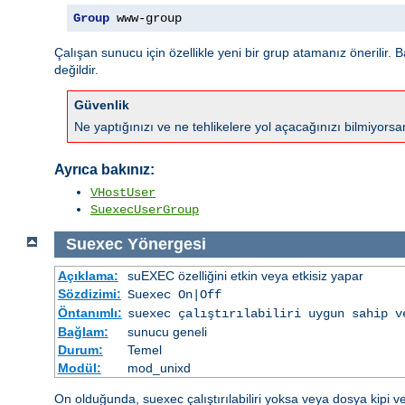
Group
 www-group
Çalışan sunucu için özellikle yeni bir grup atamanız önerilir. B
değildir.
Güvenlik
Ne yaptığınızı ve ne tehlikelere yol açacağınızı bilmiyors
Ayrıca bakınız:
VHostUser
SuexecUserGroup
Suexec
Yönergesi
Açıklama:
suEXEC özelliğini etkin veya etkisiz yapar
Sözdizimi:
Suexec On|Off
Öntanımlı:
suexec çalıştırılabiliri uygun sahip v
Bağlam:
sunucu geneli
Durum:
Temel
Modül:
mod_unixd
On olduğunda, suexec çalıştırılabiliri yoksa veya dosya kipi v