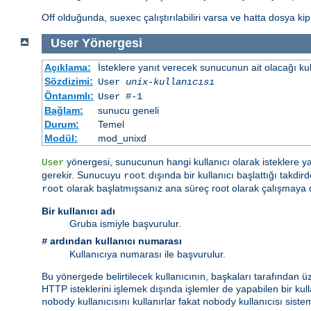
Off olduğunda, suexec çalıştırılabiliri varsa ve hatta dosya kipi 
User
Yönergesi
Açıklama:
İsteklere yanıt verecek sunucunun ait olacağı kulla
Sözdizimi:
User
unix-kullanıcısı
Öntanımlı:
User #-1
Bağlam:
sunucu geneli
Durum:
Temel
Modül:
mod_unixd
yönergesi, sunucunun hangi kullanıcı olarak isteklere y
User
gerekir. Sunucuyu
dışında bir kullanıcı başlattığı takd
root
olarak başlatmışsanız ana süreç root olarak çalışmaya
root
Bir kullanıcı adı
Gruba ismiyle başvurulur.
ardından kullanıcı numarası
#
Kullanıcıya numarası ile başvurulur.
Bu yönergede belirtilecek kullanıcının, başkaları tarafından ü
HTTP isteklerini işlemek dışında işlemler de yapabilen bir kulla
kullanıcısını kullanırlar fakat
kullanıcısı sist
nobody
nobody