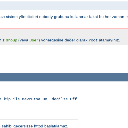
azı sistem yöneticileri
grubunu kullanırlar fakat bu her zaman 
nobody
anız
(veya
) yönergesine değer olarak
atamayınız.
Group
User
root
e kip ile mevcutsa On, değilse Off
e sahibi geçersizse httpd başlatılamaz.