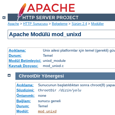
Apache
>
HTTP Sunucusu
>
Belgeleme
>
Sürüm 2.4
>
Modüller
Apache Modülü mod_unixd
Açıklama:
Unix ailesi platformlar için temel (gerekli) güv
Durum:
Temel
Modül Betimleyici:
unixd_module
Kaynak Dosyası:
mod_unixd.c
ChrootDir
Yönergesi
Açıklama:
Sunucunun başlatıldıktan sonra chroot(8) yapacağ
Sözdizimi:
ChrootDir
/dizin/yolu
Öntanımlı:
none
Bağlam:
sunucu geneli
Durum:
Temel
Modül:
mod_unixd