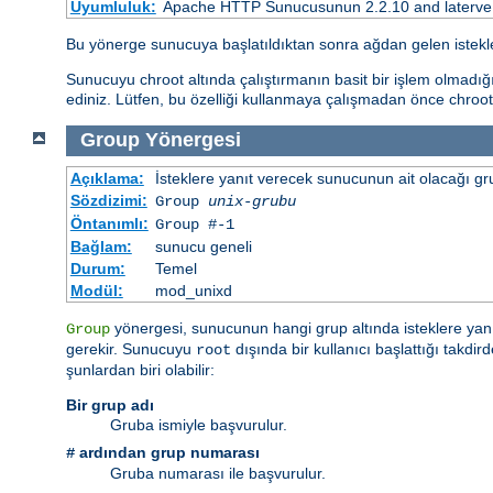
Uyumluluk:
Apache HTTP Sunucusunun 2.2.10 and laterve so
Bu yönerge sunucuya başlatıldıktan sonra ağdan gelen istekle
Sunucuyu chroot altında çalıştırmanın basit bir işlem olmadığ
ediniz. Lütfen, bu özelliği kullanmaya çalışmadan önce chroot
Group
Yönergesi
Açıklama:
İsteklere yanıt verecek sunucunun ait olacağı gru
Sözdizimi:
Group
unix-grubu
Öntanımlı:
Group #-1
Bağlam:
sunucu geneli
Durum:
Temel
Modül:
mod_unixd
yönergesi, sunucunun hangi grup altında isteklere yanı
Group
gerekir. Sunucuyu
dışında bir kullanıcı başlattığı takd
root
şunlardan biri olabilir:
Bir grup adı
Gruba ismiyle başvurulur.
ardından grup numarası
#
Gruba numarası ile başvurulur.