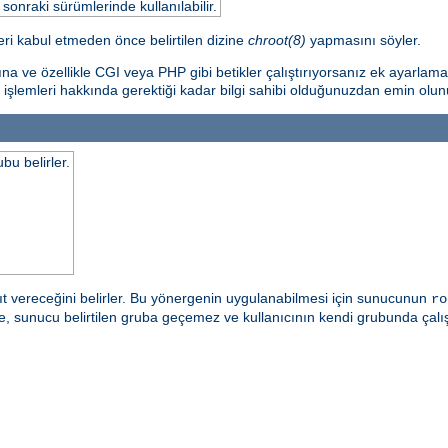
nraki sürümlerinde kullanılabilir.
ri kabul etmeden önce belirtilen dizine
chroot(8)
yapmasını söyler.
ına ve özellikle CGI veya PHP gibi betikler çalıştırıyorsanız ek ayarlam
 işlemleri hakkında gerektiği kadar bilgi sahibi olduğunuzdan emin olun
bu belirler.
t vereceğini belirler. Bu yönergenin uygulanabilmesi için sunucunun
ro
irde, sunucu belirtilen gruba geçemez ve kullanıcının kendi grubunda ç