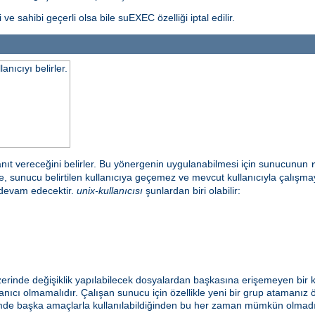
ve sahibi geçerli olsa bile suEXEC özelliği iptal edilir.
nıcıyı belirler.
anıt vereceğini belirler. Bu yönergenin uygulanabilmesi için sunucunun
irde, sunucu belirtilen kullanıcıya geçemez ve mevcut kullanıcıyla çalı
 devam edecektir.
unix-kullanıcısı
şunlardan biri olabilir:
zerinde değişiklik yapılabilecek dosyalardan başkasına erişemeyen bir k
nıcı olmamalıdır. Çalışan sunucu için özellikle yeni bir grup atamanız ön
emde başka amaçlarla kullanılabildiğinden bu her zaman mümkün olmadığı