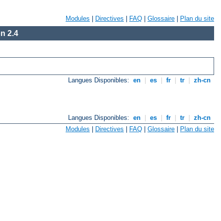
Modules
|
Directives
|
FAQ
|
Glossaire
|
Plan du site
n 2.4
Langues Disponibles:
en
|
es
|
fr
|
tr
|
zh-cn
Langues Disponibles:
en
|
es
|
fr
|
tr
|
zh-cn
Modules
|
Directives
|
FAQ
|
Glossaire
|
Plan du site